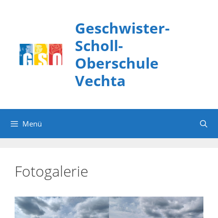
Zum
Inhalt
Geschwister-
springen
Scholl-
Oberschule
Vechta
Menü
Fotogalerie