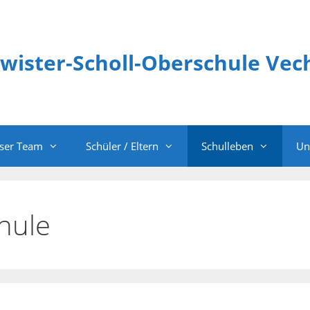
wister-Scholl-Oberschule Vec
ser Team
Schüler / Eltern
Schulleben
Un
hule