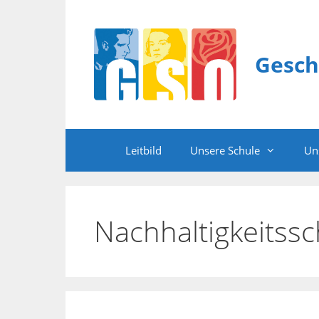
Zum
Inhalt
springen
Gesch
Leitbild
Unsere Schule
Un
Nachhaltigkeitssc