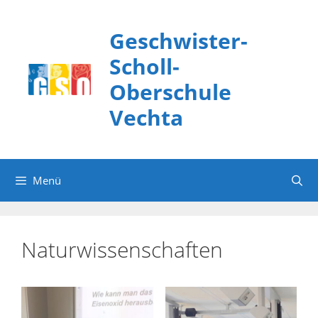
Zum
Inhalt
Geschwister-
springen
Scholl-
Oberschule
Vechta
Menü
Naturwissenschaften