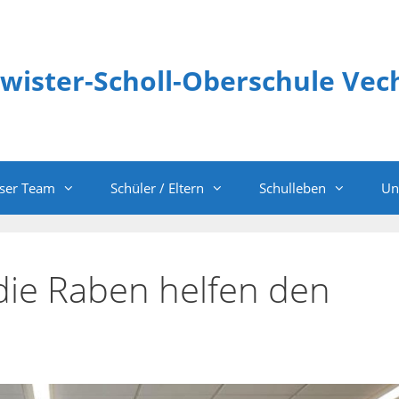
wister-Scholl-Oberschule Vec
ser Team
Schüler / Eltern
Schulleben
Un
die Raben helfen den