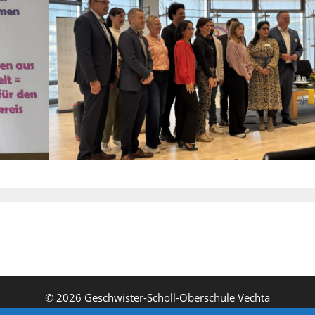
© 2026 Geschwister-Scholl-Oberschule Vechta
Driverstraße 12 - 49377 Vechta - 04441-999790